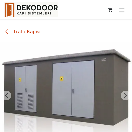
İçereği Atla
Trafo Kapısı