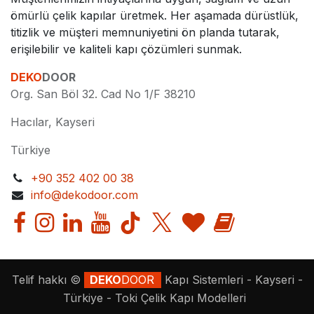
ömürlü çelik kapılar üretmek. Her aşamada dürüstlük,
titizlik ve müşteri memnuniyetini ön planda tutarak,
erişilebilir ve kaliteli kapı çözümleri sunmak.
DEKO
DOOR
Org. San Böl 32. Cad No 1/F 38210
Hacılar, Kayseri
Türkiye
+90 352 402 00 38
info@dekodoor.com
Telif hakkı ©
DEKO
DOOR
Kapı Sistemleri - Kayseri -
Türkiye - Toki Çelik Kapı Modelleri